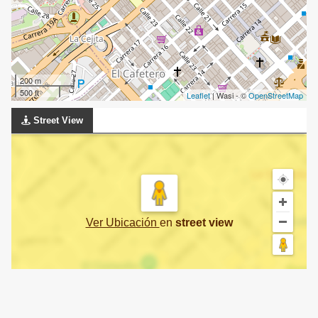
200 m
500 ft
Leaflet
| Wasi - ©
OpenStreetMap
Street View
Ver Ubicación
en
street view