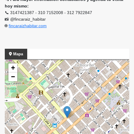
hoy mismo:
📞 3147421387 - 310 7152008 - 312 7922847
📸 @fincaraiz_habitar
🌐
fincaraizhabitar.com
Mapa
+
−