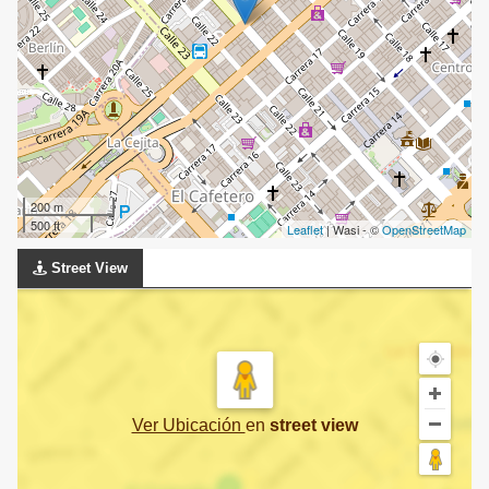
200 m
500 ft
Leaflet
| Wasi - ©
OpenStreetMap
Street View
Ver Ubicación
en
street view