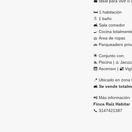
💼 Ideal para vivir o 
🛏️ 1 habitación
🚿 1 baño
🛋️ Sala comedor
🍳 Cocina totalment
🧺 Área de ropas
🚗 Parqueadero priva
🌟 Conjunto con:
🏊 Piscina | ♨️ Jacuz
🛗 Ascensor | 🔐 Vig
📍 Ubicado en zona t
🛋️
Se vende total
📲 Más información:
Finca Raíz Habitar
📞 3147421387