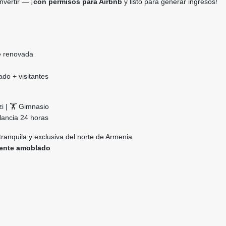
invertir — ¡
con permisos para Airbnb
y listo para generar ingresos!
e renovada
do + visitantes
zi | 🏋️ Gimnasio
ilancia 24 horas
ranquila y exclusiva del norte de Armenia
mente amoblado