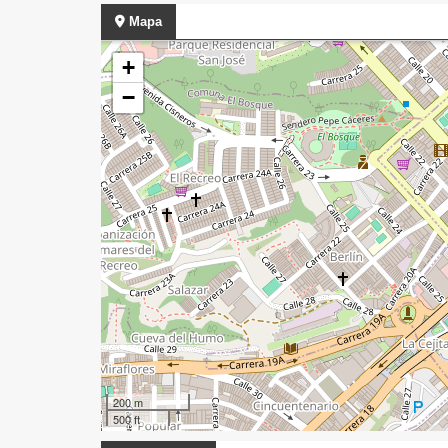
Mapa
+
−
200 m
500 ft