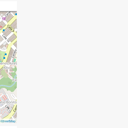
nStreetMap