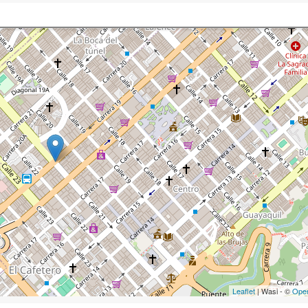
Leaflet
| Wasi - ©
Ope