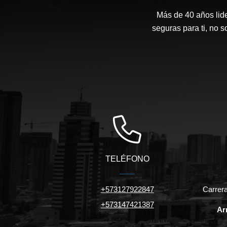
Más de 40 años lide
seguras para ti, no 
TELÉFONO
+573127922847
Carrera
+573147421387
Ar