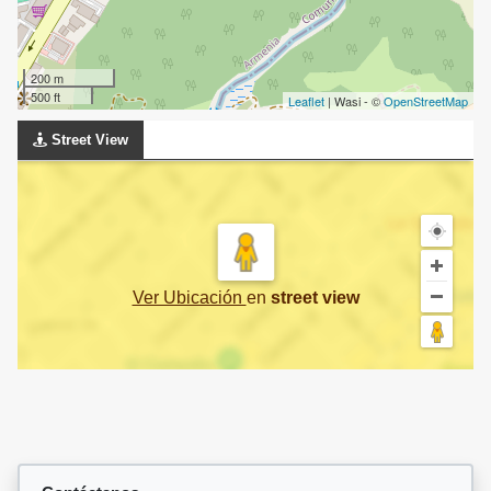
200 m
500 ft
Leaflet
| Wasi - ©
OpenStreetMap
Street View
Ver Ubicación
en
street view