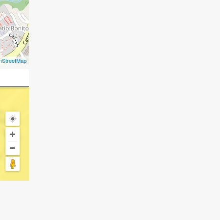
nStreetMap