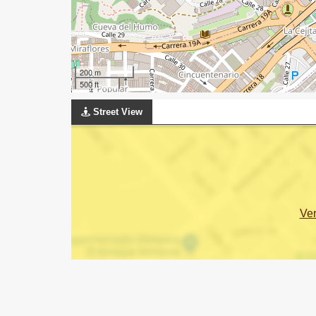
200 m
500 ft
Street View
Ve