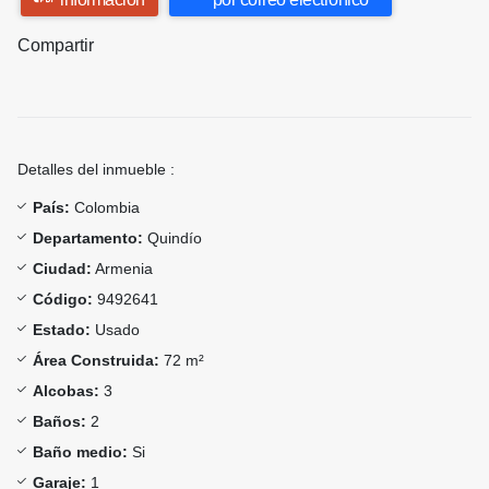
Compartir
Detalles del inmueble :
País:
Colombia
Departamento:
Quindío
Ciudad:
Armenia
Código:
9492641
Estado:
Usado
Área Construida:
72 m²
Alcobas:
3
Baños:
2
Baño medio:
Si
Garaje:
1