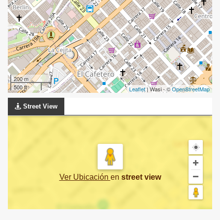
200 m
500 ft
Leaflet
| Wasi - ©
OpenStreetMap
Street View
Ver Ubicación
en
street view