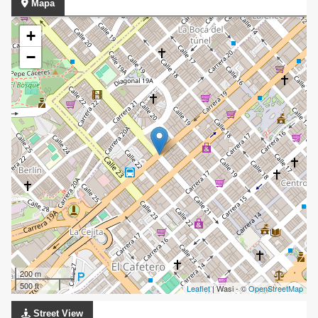
Mapa
+
−
200 m
500 ft
Leaflet
| Wasi - ©
OpenStreetMap
Street View