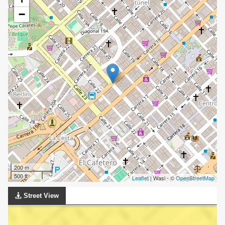
−
200 m
500 ft
Leaflet
| Wasi - ©
OpenStreetMap
Street View