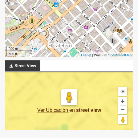
200 m
500 ft
Leaflet
| Wasi - ©
OpenStreetMap
Street View
Ver Ubicación
en
street view