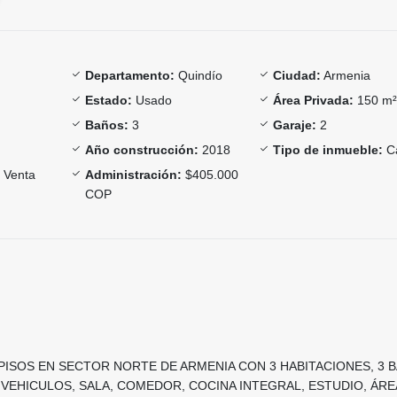
Departamento:
Quindío
Ciudad:
Armenia
Estado:
Usado
Área Privada:
150 m
Baños:
3
Garaje:
2
Año construcción:
2018
Tipo de inmueble:
C
Venta
Administración:
$405.000
COP
PISOS EN SECTOR NORTE DE ARMENIA CON 3 HABITACIONES, 3 
VEHICULOS, SALA, COMEDOR, COCINA INTEGRAL, ESTUDIO, ÁRE