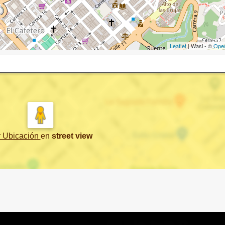
Leaflet
| Wasi - ©
Ope
r Ubicación
en
street view