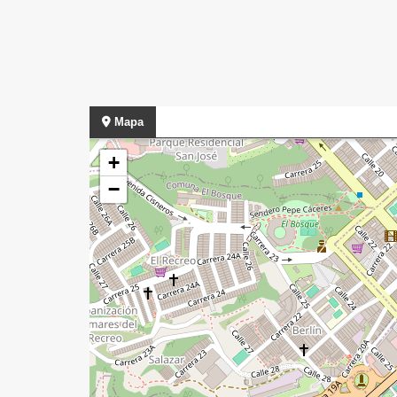
Mapa
+
−