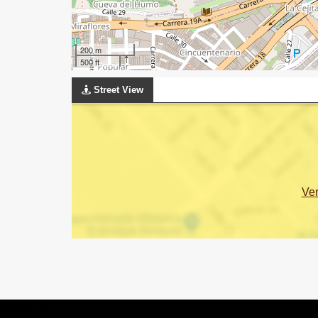
200 m
500 ft
Street View
Ve