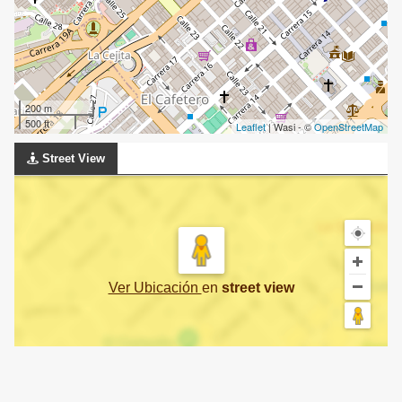
200 m
500 ft
Leaflet
| Wasi - ©
OpenStreetMap
Street View
Ver Ubicación
en
street view