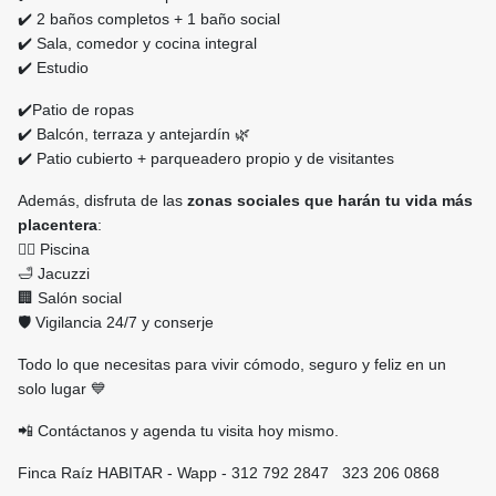
✔️ 2 baños completos + 1 baño social
✔️ Sala, comedor y cocina integral
✔️ Estudio
✔️Patio de ropas
✔️ Balcón, terraza y antejardín 🌿
✔️ Patio cubierto + parqueadero propio y de visitantes
Además, disfruta de las
zonas sociales que harán tu vida más
placentera
:
🏊‍♂️ Piscina
🛁 Jacuzzi
🏢 Salón social
🛡️ Vigilancia 24/7 y conserje
Todo lo que necesitas para vivir cómodo, seguro y feliz en un
solo lugar 💙
📲 Contáctanos y agenda tu visita hoy mismo.
Finca Raíz HABITAR - Wapp - 312 792 2847 323 206 0868