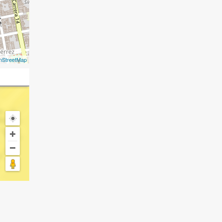
nStreetMap