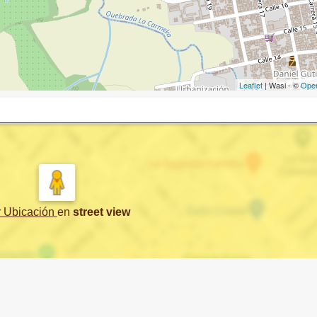
Leaflet
| Wasi - ©
Ope
r Ubicación
en
street view