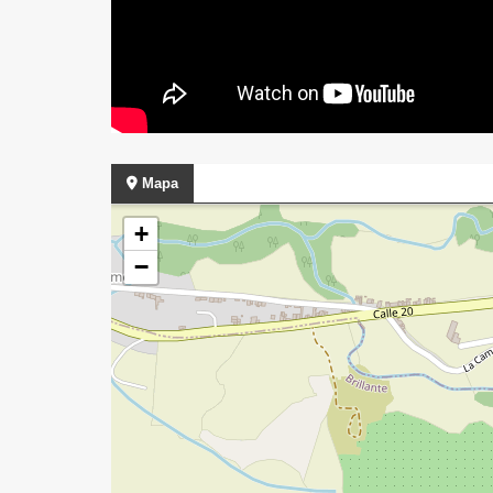
Mapa
+
−