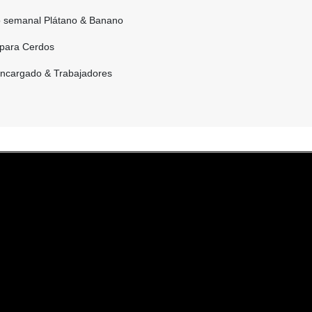
o semanal Plátano & Banano
 para Cerdos
 Encargado & Trabajadores