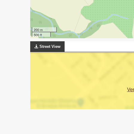
200 m
500 ft
Street View
Ve