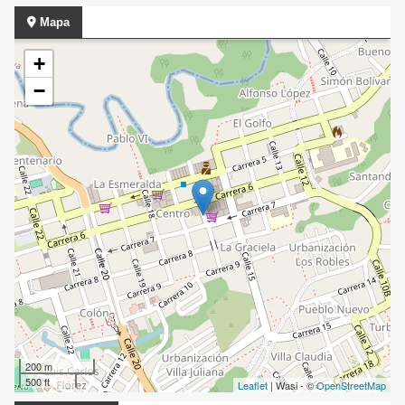
Mapa
+
−
200 m
500 ft
Leaflet
| Wasi - ©
OpenStreetMap