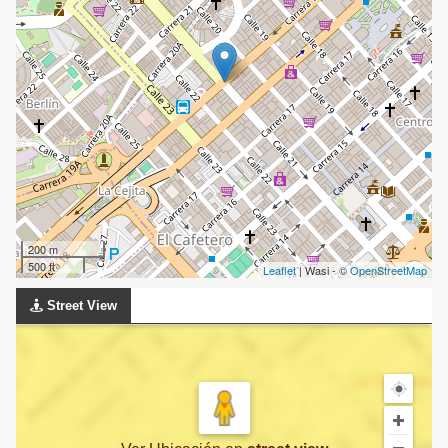
200 m
500 ft
Leaflet
| Wasi - ©
OpenStreetMap
Street View