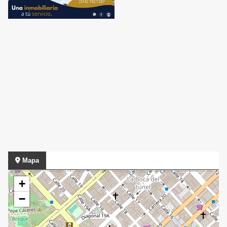
Mapa
+
−