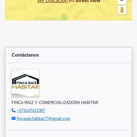
Ver Ubicación
en
street view
Contáctanos
FINCA RAIZ Y COMERCIALIZADORA HABITAR
+573147421387
fincaraizhabitar77@gmail.com