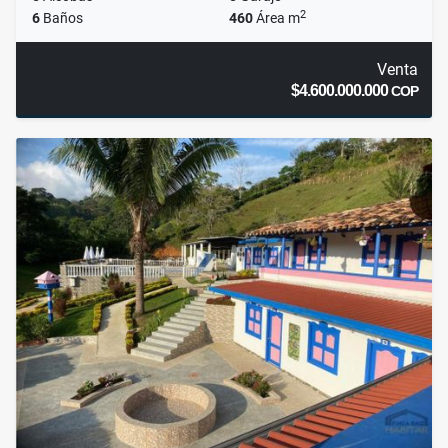
2
6
Baños
460
Área m
Venta
$4.600.000.000
COP