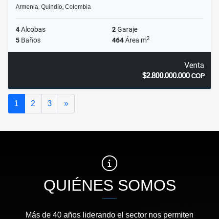
Armenia, Quindío, Colombia
4
Alcobas
2
Garaje
2
5
Baños
464
Área m
Venta
$2.800.000.000
COP
Siguiente
1
2
3
»
QUIÉNES SOMOS
Más de 40 años liderando el sector nos permiten