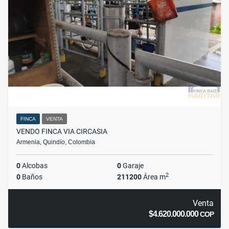
FINCA
VENTA
VENDO FINCA VIA CIRCASIA
Armenia, Quindío, Colombia
0
Alcobas
0
Garaje
2
0
Baños
211200
Área m
Venta
$4.620.000.000
COP