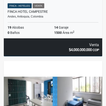
FINCA - HOTELES
VENTA
FINCA HOTEL CAMPESTRE
Andes, Antioquia, Colombia
19
Alcobas
14
Garaje
2
0
Baños
1500
Área m
Venta
$4.000.000.000
COP