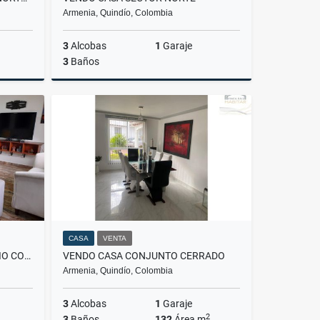
Armenia, Quindío, Colombia
3
Alcobas
1
Garaje
3
Baños
Venta
Venta
.000.000
$850.000.000
CASA
VENTA
VENDO CASA AMOBLADA BARRIO COINCA
VENDO CASA CONJUNTO CERRADO
Armenia, Quindío, Colombia
3
Alcobas
1
Garaje
2
3
Baños
132
Área m