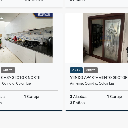
Venta
$750.000.000
$750
VENTA
CASA
VENTA
 CASA SECTOR NORTE
, Quindío, Colombia
Armenia, Quindío, Colombia
bas
1
Garaje
3
Alcobas
1
Garaje
s
3
Baños
Venta
$710.000.000
$700