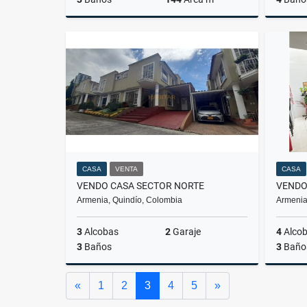
Venta
$780.000.000
CASA
VENTA
CASA
VENDO CASA SECTOR NORTE
VENDO
Armenia, Quindío, Colombia
Armenia
3
Alcobas
2
Garaje
4
Alco
3
Baños
3
Baño
Venta
Anterior
Siguiente
«
1
2
3
4
5
»
$720.000.000