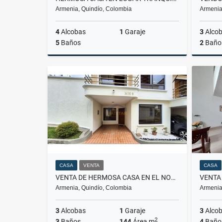
Armenia, Quindío, Colombia
Armenia
4
Alcobas
1
Garaje
3
Alco
5
Baños
2
Baño
Venta
$900.000.000
CASA
VENTA
CASA
VENTA DE HERMOSA CASA EN EL NORTE DE ARMENIA
VENTA
Armenia, Quindío, Colombia
Armenia
3
Alcobas
1
Garaje
3
Alco
2
3
Baños
144
Área m
4
Baño