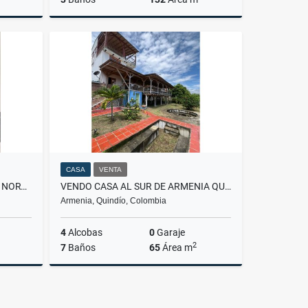
Venta
Venta
.000.000
$730.000.000
CASA
VENTA
VENDO APARTAMENTO SECTOR NORTE
VENDO CASA AL SUR DE ARMENIA QUINDIO
Armenia, Quindío, Colombia
4
Alcobas
0
Garaje
2
7
Baños
65
Área m
Venta
Venta
.000.000
$650.000.000