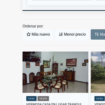
Ordenar por:
Más nuevo
Menor precio
May
CASA
VENTA
CASA
HERMOSA CASA EN LUGAR TRANQUILO #173447
VENDO