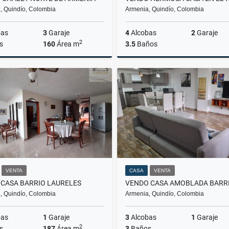
, Quindío, Colombia
Armenia, Quindío, Colombia
bas
3
Garaje
4
Alcobas
2
Garaje
2
s
160
Área m
3.5
Baños
Venta
$880.000.000
$850
VENTA
CASA
VENTA
 CASA BARRIO LAURELES
, Quindío, Colombia
Armenia, Quindío, Colombia
bas
1
Garaje
3
Alcobas
1
Garaje
2
s
187
Área m
3
Baños