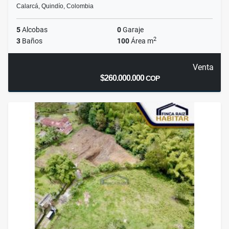
Calarcá, Quindío, Colombia
5
Alcobas
0
Garaje
2
3
Baños
100
Área m
Venta
$260.000.000
COP