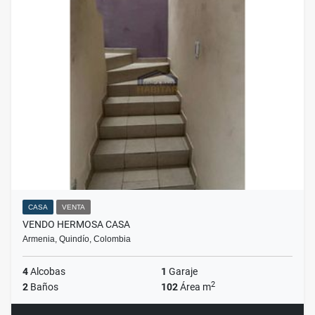
CASA
VENTA
VENDO HERMOSA CASA
Armenia, Quindío, Colombia
4
Alcobas
1
Garaje
2
2
Baños
102
Área m