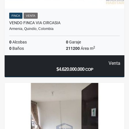
FINCA
VENTA
VENDO FINCA VIA CIRCASIA
Armenia, Quindío, Colombia
0
Alcobas
0
Garaje
2
0
Baños
211200
Área m
Venta
$4.620.000.000
COP