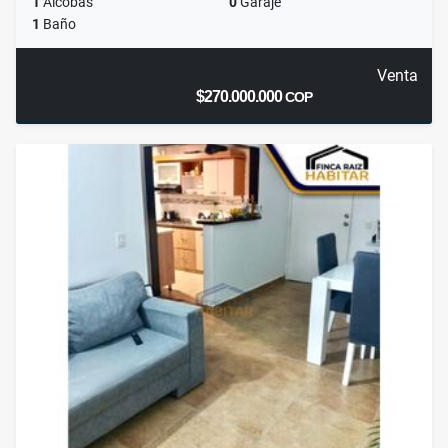
1
Alcobas
0
Garaje
1
Baño
Venta
$270.000.000
COP